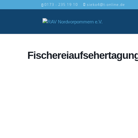
0173 - 235 19 10
sieko4@t-online.de
Fischereiaufsehertagun