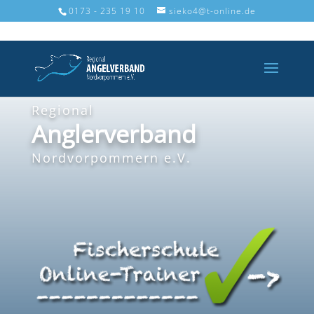
0173 - 235 19 10
sieko4@t-online.de
Regional
Anglerverband
Nordvorpommern e.V.